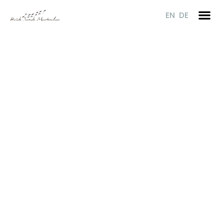
Gå
EN
DE
til
indholdet
KONCERTER