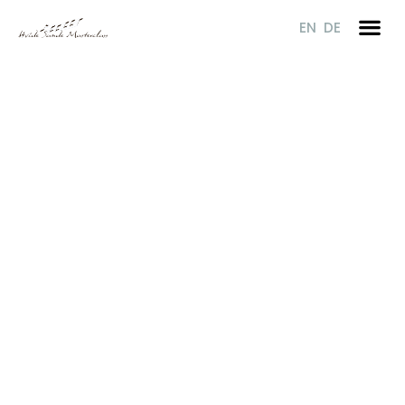
Gå
EN
DE
til
indholdet
BESTYRELSE