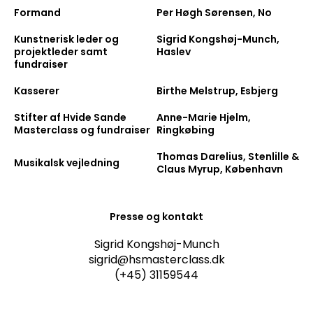
Formand
Per Høgh Sørensen, No
Kunstnerisk leder og
Sigrid Kongshøj-Munch,
projektleder samt
Haslev
fundraiser
Kasserer
Birthe Melstrup, Esbjerg
Stifter af Hvide Sande
Anne-Marie Hjelm,
Masterclass og fundraiser
Ringkøbing
Thomas Darelius, Stenlille &
Musikalsk vejledning
Claus Myrup, København
Presse og kontakt
Sigrid Kongshøj-Munch
sigrid@hsmasterclass.dk
(+45) 31159544
N