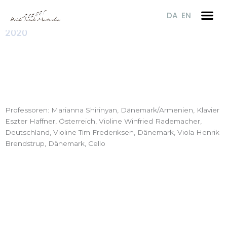
Zum
Hvide Sande Masterclass
DA
EN
Inhalt
springen
2020
Professoren: Marianna Shirinyan, Dänemark/Armenien, Klavier
Eszter Haffner, Österreich, Violine Winfried Rademacher,
Deutschland, Violine Tim Frederiksen, Dänemark, Viola Henrik
Brendstrup, Dänemark, Cello