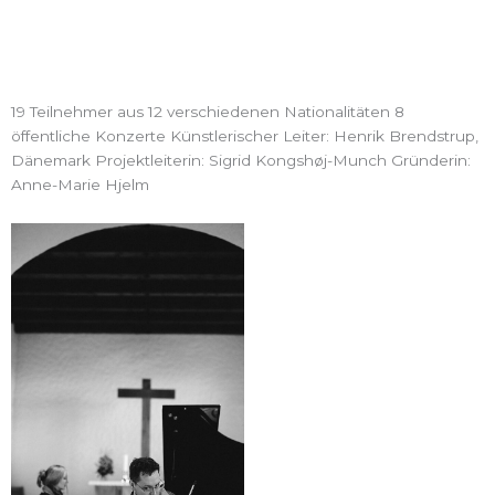
19 Teilnehmer aus 12 verschiedenen Nationalitäten 8
öffentliche Konzerte Künstlerischer Leiter: Henrik Brendstrup,
Dänemark Projektleiterin: Sigrid Kongshøj-Munch Gründerin:
Anne-Marie Hjelm